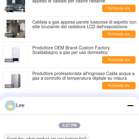
appeso le caldaie per calore radiante
Richiesta ora
Caldaia a gas appesa parete lussuosa di aspetto con
stile bruciante del radiatore LCD dell'esposizione
Richiesta ora
Produttore OEM Brand Custom Factory
Scaldabagno a gas per uso domestico
Richiesta ora
Produttore professionista all'ingrosso Calda acqua a
gas a controllo di temperatura digitale su misura
Richiesta ora
Caldaia a gas a condensazione a parete per
riscaldamento e acqua calda per uso domestico
Lee
Richiesta ora
Scaldabagno a gas LPG scarico naturale con
5:27 PM
controllo digitale
Richiesta ora
Good day, what product are you looking for?