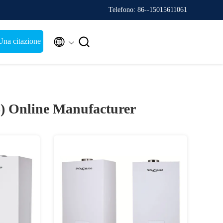
Telefono: 86--15015611061


Una citazione
6)
Online Manufacturer