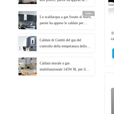
caldaia con la grande
visualizzazione LCD
video
Lo scaldacqua a gas fissato al muro,
parete ha appeso le caldaie per
calore radiante
I
ca
Caldaie di Combi del gas del
controllo della temperatura dello
scaldacqua dell'esposizione di LED
Caldaia murale a gas
multifunzionale 145W 8L per il
mercato europeo