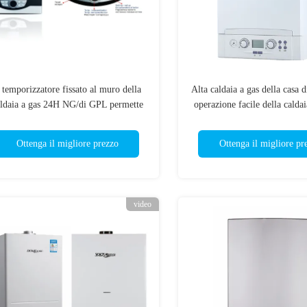
l temporizzatore fissato al muro della
Alta caldaia a gas della casa d
ldaia a gas 24H NG/di GPL permette
operazione facile della caldaia
alla regolazione inserita/disinserita
muro del propano
Ottenga il migliore prezzo
Ottenga il migliore pr
video