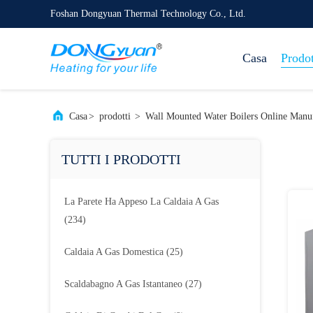
Foshan Dongyuan Thermal Technology Co., Ltd.
Casa
Prodot
Casa
>
prodotti
>
Wall Mounted Water Boilers Online Manuf
TUTTI I PRODOTTI
La Parete Ha Appeso La Caldaia A Gas
(234)
Caldaia A Gas Domestica
(25)
Scaldabagno A Gas Istantaneo
(27)