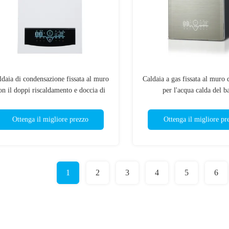
ldaia di condensazione fissata al muro
Caldaia a gas fissata al mur
on il doppi riscaldamento e doccia di
per l'acqua calda del b
funzione
Ottenga il migliore prezzo
Ottenga il migliore pr
1
2
3
4
5
6