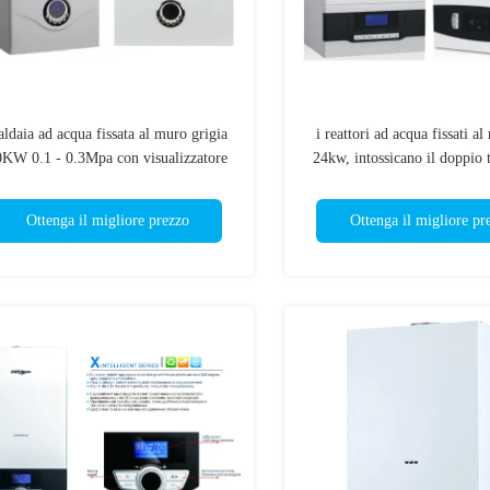
ldaia ad acqua fissata al muro grigia
i reattori ad acqua fissati a
0KW 0.1 - 0.3Mpa con visualizzatore
24kw, intossicano il doppio 
di LED
scaldacqua per riscald
Ottenga il migliore prezzo
Ottenga il migliore pr