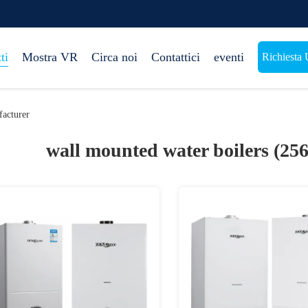
ti
Mostra VR
Circa noi
Contattici
eventi
Richiesta 
acturer
wall mounted water boilers (25