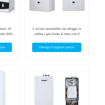
l muro 16-
L'acciaio inossidabile che alloggia la
tubo dello
caldaia a gas fissata al muro con il
are
temporizzatore del regolatore di
temperatura 24H permette a
ezzo
Ottenga il migliore prezzo