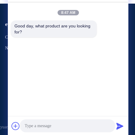
8:47 AM
eventi
Good day, what product are you looking 
Richiesta Una citazione
for?
Casi
Telefono: 86--15015611061
Notizie
an Thermal Technology Co., Ltd. . Tutti i diritti riservati.