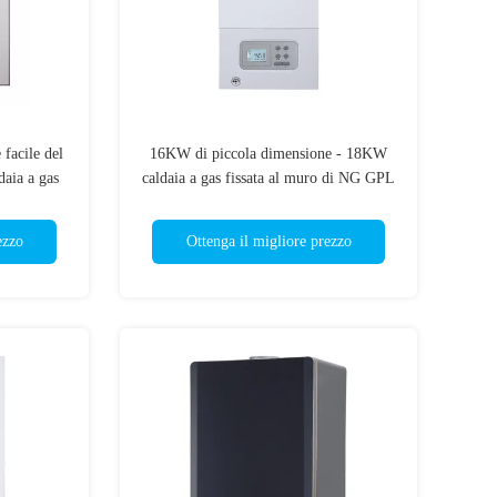
 facile del
16KW di piccola dimensione - 18KW
daia a gas
caldaia a gas fissata al muro di NG GPL
ezzo
Ottenga il migliore prezzo