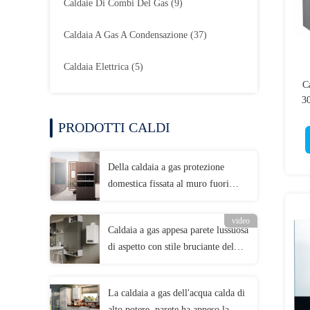
Caldaie Di Combi Del Gas
(9)
Caldaia A Gas A Condensazione
(37)
Caldaia Elettrica
(5)
Ca
3
PRODOTTI CALDI
Della caldaia a gas protezione
domestica fissata al muro fuori
orario per il riscaldamento di
pavimento e del radiatore
video
Caldaia a gas appesa parete lussuosa
di aspetto con stile bruciante del
radiatore LCD dell'esposizione
La caldaia a gas dell'acqua calda di
alto potere, parete ha appeso la