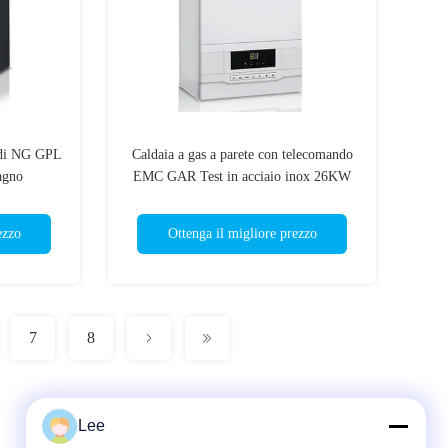
o di NG GPL
Caldaia a gas a parete con telecomando
agno
EMC GAR Test in acciaio inox 26KW
ezzo
Ottenga il migliore prezzo
7
8
Lee