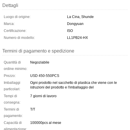
Dettagli
Luogo di origine:
La Cina, Shunde
Marca:
Dongyuan
Certificazione:
ISO
Numero di modello:
LL1PB24-HX
Termini di pagamento e spedizione
Quantità di
Negoziabile
ordine minimo:
Prezzo:
USD 450-550PCS
Imballaggi
Ogni prodotto nel sacchetto di plastica che viene con le
istruzioni del prodotto e l'imballaggio del
particolari:
Tempi di
7 giorni di lavoro
consegna:
Termini di
T/T
pagamento:
Capacità di
100000pcs al mese
alimentazione: