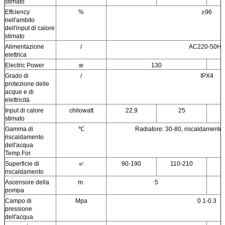
stimato
Effciency
%
≥96
nell'ambito
dell'input di calore
stimato
Alimentazione
/
AC220-50Hz
elettrica
Electric Power
w
130
Grado di
/
IPX4
protezione delle
acque e di
elettricità
Input di calore
chilowatt
22,9
25
stimato
Gamma di
℃
Radiatore: 30-80, riscaldamento 
riscaldamento
dell'acqua
Temp.For
Superficie di
㎡
90-190
110-210
1
riscaldamento
Ascensore della
m.
5
pompa
Campo di
Mpa
0.1-0.3
pressione
dell'acqua