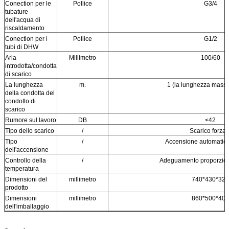
Conection per le
Pollice
G3/4
tubature
dell'acqua di
riscaldamento
Conection per i
Pollice
G1/2
tubi di DHW
Aria
Millimetro
100/60
introdotta/condotta
di scarico
La lunghezza
m.
1 (la lunghezza mass
della condotta del
condotto di
scarico
Rumore sul lavoro
DB
<42
Tipo dello scarico
/
Scarico forzat
Tipo
/
Accensione automatica
dell'accensione
Controllo della
/
Adeguamento proporzion
temperatura
Dimensioni del
millimetro
740*430*320
prodotto
Dimensioni
millimetro
860*500*400
dell'imballaggio