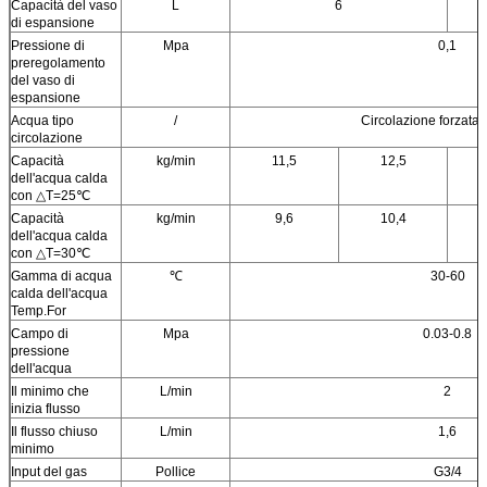
Capacità del vaso
L
6
di espansione
Pressione di
Mpa
0,1
preregolamento
del vaso di
espansione
Acqua tipo
/
Circolazione forzata 
circolazione
Capacità
kg/min
11,5
12,5
dell'acqua calda
con △T=25℃
Capacità
kg/min
9,6
10,4
dell'acqua calda
con △T=30℃
Gamma di acqua
℃
30-60
calda dell'acqua
Temp.For
Campo di
Mpa
0.03-0.8
pressione
dell'acqua
Il minimo che
L/min
2
inizia flusso
Il flusso chiuso
L/min
1,6
minimo
Input del gas
Pollice
G3/4