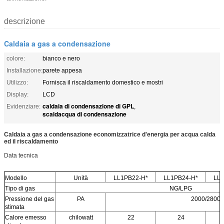
descrizione
Caldaia a gas a condensazione
colore:
bianco e nero
Installazione:
parete appesa
Utilizzo:
Fornisca il riscaldamento domestico e mostri
Display:
LCD
caldaia di condensazione di GPL
Evidenziare:
,
scaldacqua di condensazione
Caldaia a gas a condensazione economizzatrice d'energia per acqua calda
ed il riscaldamento
Data tecnica
Modello
Unità
LL1PB22-H*
LL1PB24-H*
LL1
Tipo di gas
NG/LPG
Pressione del gas
PA
2000/2800
stimata
Calore emesso
chilowatt
22
24