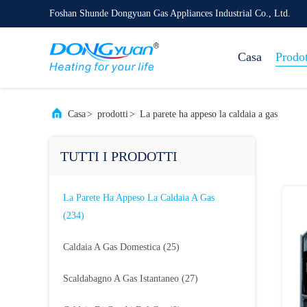
Foshan Shunde Dongyuan Gas Appliances Industrial Co., Ltd.
Casa
Prodot
Casa
>
prodotti
>
La parete ha appeso la caldaia a gas
TUTTI I PRODOTTI
La Parete Ha Appeso La Caldaia A Gas
(234)
Caldaia A Gas Domestica
(25)
Scaldabagno A Gas Istantaneo
(27)