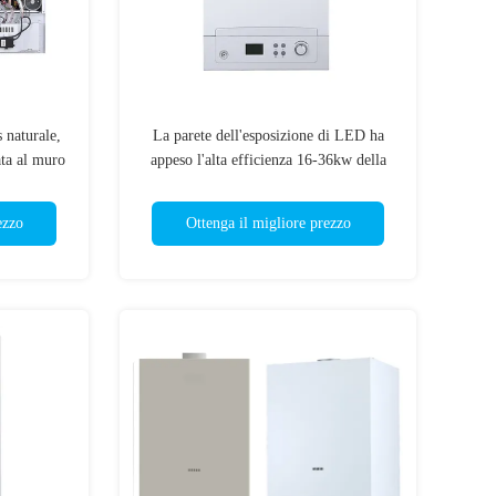
 naturale,
La parete dell'esposizione di LED ha
ata al muro
appeso l'alta efficienza 16-36kw della
caldaia a gas per il riscaldamento di
pavimento
ezzo
Ottenga il migliore prezzo