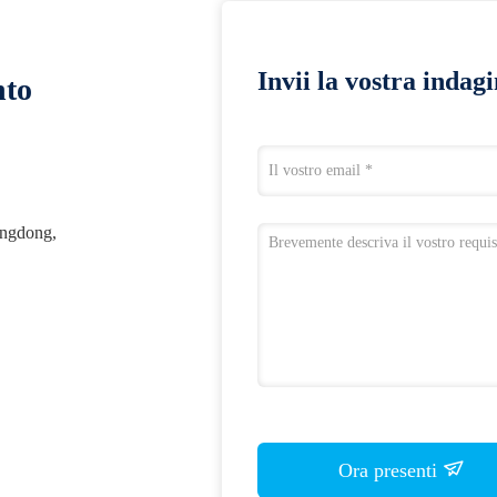
Invii la vostra indag
nto
angdong,
Ora presenti