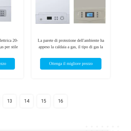
lettrica 20-
La parete di protezione dell'ambiente ha
s per stile
appeso la caldaia a gas, il tipo di gas la
o domestico
NG/GPL
ezzo
Ottenga il migliore prezzo
13
14
15
16