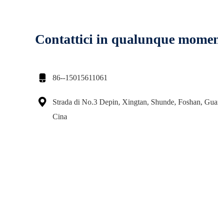
Contattici in qualunque mome

86--15015611061

Strada di No.3 Depin, Xingtan, Shunde, Foshan, Gu
Cina