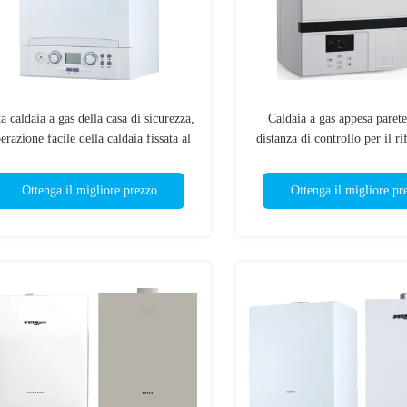
a caldaia a gas della casa di sicurezza,
Caldaia a gas appesa parete
erazione facile della caldaia fissata al
distanza di controllo per il r
muro del propano
dell'acqua calda e di risca
Ottenga il migliore prezzo
Ottenga il migliore pr