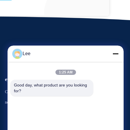
Lee
1:25 AM
eventi
Richiesta Una citazione
Good day, what product are you looking 
for?
Casi
Telefono: 86--15015611061
notizie