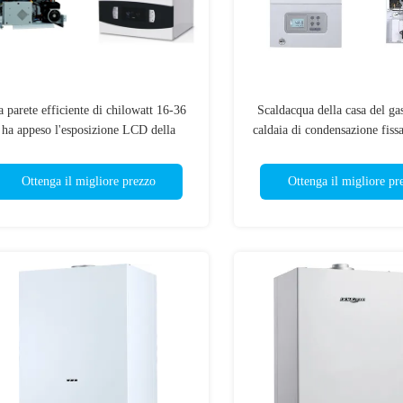
a parete efficiente di chilowatt 16-36
Scaldacqua della casa del gas
ha appeso l'esposizione LCD della
caldaia di condensazione fiss
caldaia a gas con lo scambiatore di
durevole
calore due
Ottenga il migliore prezzo
Ottenga il migliore pr