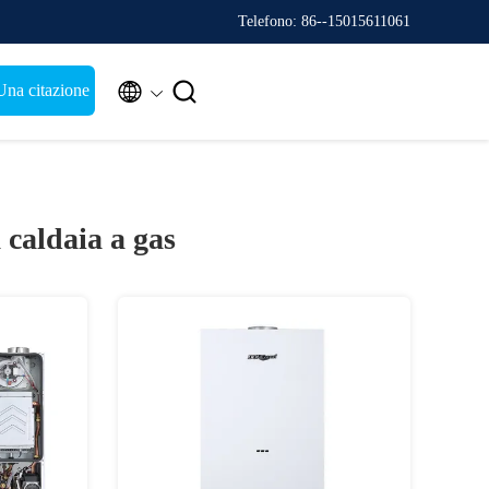
Telefono: 86--15015611061


Una citazione
 caldaia a gas