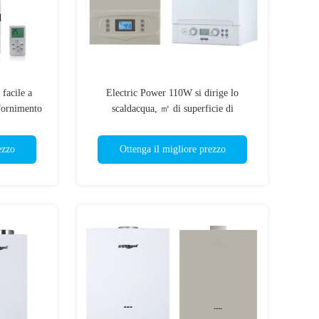
 facile a
Electric Power 110W si dirige lo
ifornimento
scaldacqua, ㎡ di superficie di
ldamento
riscaldamento 70-140
ezzo
Ottenga il migliore prezzo