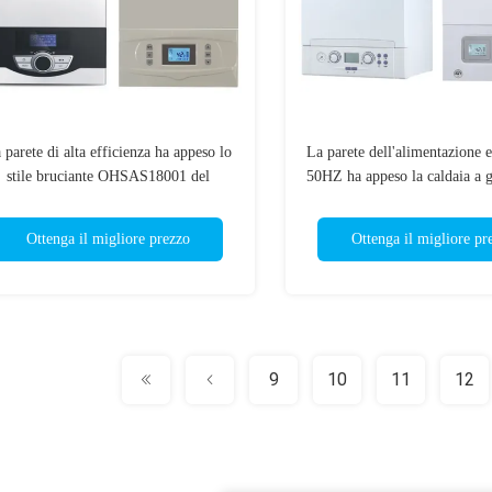
 parete di alta efficienza ha appeso lo
La parete dell'alimentazione e
stile bruciante OHSAS18001 del
50HZ ha appeso la caldaia a ga
radiatore della caldaia a gas
del classico del riscaldament
Ottenga il migliore prezzo
Ottenga il migliore pr
9
10
11
12