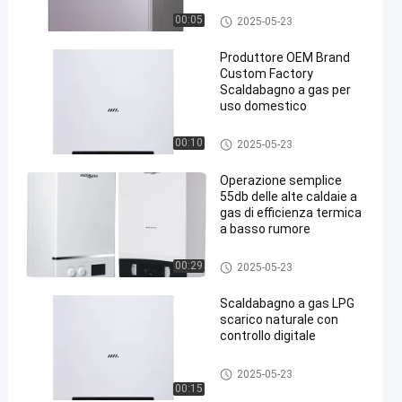
misura
La parete ha appeso la caldaia
00:05
2025-05-23
a gas
Produttore OEM Brand
Custom Factory
Scaldabagno a gas per
uso domestico
La parete ha appeso la caldaia
00:10
2025-05-23
a gas
Operazione semplice
55db delle alte caldaie a
gas di efficienza termica
a basso rumore
Caldaia a gas domestica
00:29
2025-05-23
Scaldabagno a gas LPG
scarico naturale con
controllo digitale
La parete ha appeso la caldaia
2025-05-23
a gas
00:15