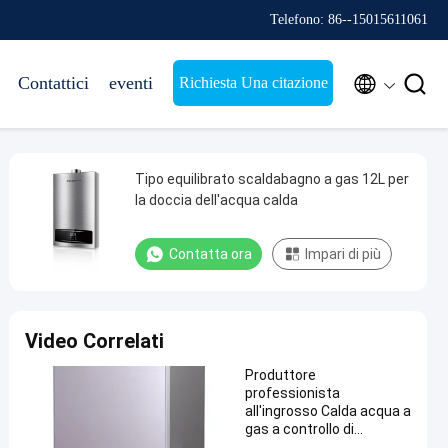
Telefono: 86--15015611061


Contattici
eventi
Richiesta Una citazione
Tipo equilibrato scaldabagno a gas 12L per
la doccia dell'acqua calda
Contatta ora
Impari di più
Video Correlati
Produttore
professionista
all'ingrosso Calda acqua a
gas a controllo di
temperatura digitale su