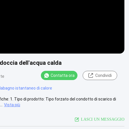
 doccia dell'acqua calda
Contatta ora
Condividi
ste
dabagno istantaneo di calore
he: 1. Tipo di prodotto: Tipo forzato del condotto di scarico di
..
Vista più
LASCI UN MESSAGGIO