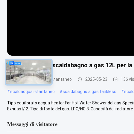
Tipo equilibrato scaldabagno a gas 12L per la
Scaldabagno a gas istantaneo
2025-05-23
136 vi
#
scaldacqua istantaneo
#
scaldabagno a gas tankless
#
scal
Tipo equilibrato acqua Heater For Hot Water Shower del gas Specific
Exhuast/ 2. Tipo di fonte del gas: LPG/NG 3. Capacità del radiatore .
Messaggi di visitatore