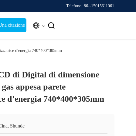
Telefono: 86--15015611061


Una citazione
omizzatrice d'energia 740*400*305mm
CD di Digital di dimensione
a gas appesa parete
ce d'energia 740*400*305mm
Cina, Shunde