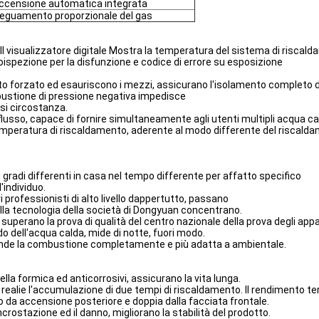
ccensione automatica integrata
eguamento proporzionale del gas
. Il visualizzatore digitale Mostra la temperatura del sistema di riscal
spezione per la disfunzione e codice di errore su esposizione
ornimento forzato ed esauriscono i mezzi, assicurano l'isolamento completo 
ombustione di pressione negativa impedisce
asi circostanza.
 flusso, capace di fornire simultaneamente agli utenti multipli acqua ca
emperatura di riscaldamento, aderente al modo differente del riscald
i gradi differenti in casa nel tempo differente per affatto specifico
'individuo.
professionisti di alto livello dappertutto, passano
 della tecnologia della società di Dongyuan concentrano.
 superano la prova di qualità del centro nazionale della prova degli app
 dell'acqua calda, mide di notte, fuori modo.
ende la combustione completamente e più adatta a ambientale.
 della formica ed anticorrosivi, assicurano la vita lunga.
 realie l'accumulazione di due tempi di riscaldamento. Il rendimento 
o da accensione posteriore e doppia dalla facciata frontale.
incrostazione ed il danno, migliorano la stabilità del prodotto.