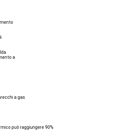
damento
di
lda.
amento a
arecchi a gas.
termico può raggiungere 90%