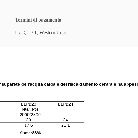
Termini di pagamento
L / C, T / T, Western Union
 la parete dell'acqua calda e del riscaldamento centrale ha appes
8
L1PB20
L1PB24
NG/LPG
2000/2800
20
24
17,6
21,1
Above88%