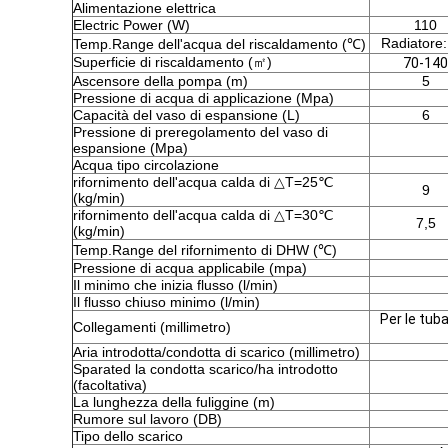
Alimentazione elettrica
Electric Power (W)
110
Radiatore:
Temp.Range dell'acqua del riscaldamento (℃)
Superficie di riscaldamento (㎡)
70-140
Ascensore della pompa (m)
5
Pressione di acqua di applicazione (Mpa)
Capacità del vaso di espansione (L)
6
Pressione di preregolamento del vaso di
espansione (Mpa)
Acqua tipo circolazione
rifornimento dell'acqua calda di △T=25℃
9
(kg/min)
rifornimento dell'acqua calda di △T=30℃
7,5
(kg/min)
Temp.Range del rifornimento di DHW (℃)
Pressione di acqua applicabile (mpa)
Il minimo che inizia flusso (l/min)
Il flusso chiuso minimo (l/min)
Per le tub
Collegamenti (millimetro)
Aria introdotta/condotta di scarico (millimetro)
Sparated la condotta scarico/ha introdotto
(facoltativa)
La lunghezza della fuliggine (m)
Rumore sul lavoro (DB)
Tipo dello scarico