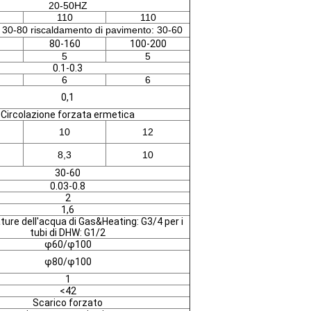
20-50HZ
110
110
 30-80 riscaldamento di pavimento: 30-60
80-160
100-200
5
5
0.1-0.3
6
6
0,1
Circolazione forzata ermetica
10
12
8,3
10
30-60
0.03-0.8
2
1,6
ature dell'acqua di Gas&Heating: G3/4 per i
tubi di DHW: G1/2
φ60/φ100
φ80/φ100
1
<42
Scarico forzato