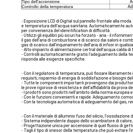
Tipo dell'accensione
A
Controllo della temperatura
Ad
- Esposizione LCD di Digital sul pannello frontale alla moda
e temperatura dell'acqua sanitaria. Automaticamente autoi
per convenienza del idenntification di difficoltà.
- Utilizzi gli equilibri più sicuri ha forzato - aria - il rif
il gas dell'aria di combustione e di scarico dai saloni e c
gas di scarico dall'inquinamento dell'aria di infoor in qualsi
- Alto impianto di alimentazione certral dell'acqua calda di
- Controlli automaticamente gratis l'adeguamento della t
risponda alle esigenze specifiche.
- Con il regolatore di temperatura, può fissare liberamente 
requisiti, risparmio di energia di soddisfazione e bisogni dell
- Tutte le componenti importanti provengono dai produttori 
le prove rigorose di resistenza e dell'affidabilità da prova
- I prodotti sono prodotti nell'ambito della norma europea e
- Con le funzioni convenienti e rapide: Adeguamento comodo
- Con la tecnologia automatica di adeguamento del gas, r
- Con il materiale di alluminio fuso del silicio, l'ossidazione
- Sistema indipendente doppio dello scambiatore di calore,
- Progettazione unica per accensione di quel flusso di gett
- Tagli il tipo di snesor della temperatura che può evitare l'