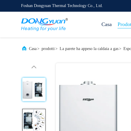
Foshan Dongyuan Thermal Technology Co., Ltd.
Casa
Prodot
Casa
>
prodotti
>
La parete ha appeso la caldaia a gas
>
Espo