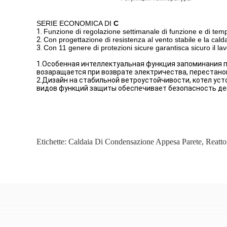
SERIE ECONOMICA DI
C
1.
Funzione di regolazione settimanale di funzione e di te
2.
Con progettazione di resistenza al vento stabile e la cal
3.
Con 11 genere di protezioni sicure garantisca sicuro il la
1.Особенная интеллектуальная функция запоминания 
возаращается при возврате электричества, перестанов
2.Дизайн на стабильной ветроустойчивости, котел уст
видов функций защиты обеспечивает безопасность дей
Etichette:
Caldaia Di Condensazione Appesa Parete
,
Reatto