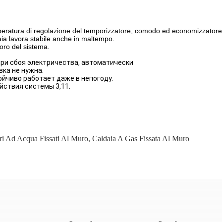
mperatura di regolazione del temporizzatore, comodo ed economizzatore
daia lavora stabile anche in maltempo.
voro del sistema.
при сбоя электричества, автоматически
ка не нужна.
ойчиво работает даже в непогоду.
ствия системы 3,11.
ri Ad Acqua Fissati Al Muro
,
Caldaia A Gas Fissata Al Muro