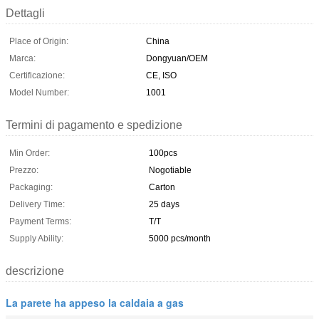
Dettagli
Place of Origin:
China
Marca:
Dongyuan/OEM
Certificazione:
CE, ISO
Model Number:
1001
Termini di pagamento e spedizione
Min Order:
100pcs
Prezzo:
Nogotiable
Packaging:
Carton
Delivery Time:
25 days
Payment Terms:
T/T
Supply Ability:
5000 pcs/month
descrizione
La parete ha appeso la caldaia a gas