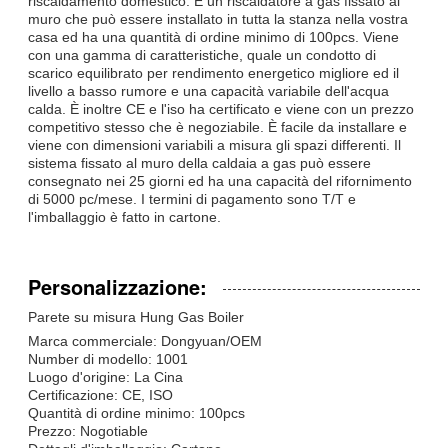
riscaldamento domestico. È un riscaldatore a gas fissato al
muro che può essere installato in tutta la stanza nella vostra
casa ed ha una quantità di ordine minimo di 100pcs. Viene
con una gamma di caratteristiche, quale un condotto di
scarico equilibrato per rendimento energetico migliore ed il
livello a basso rumore e una capacità variabile dell'acqua
calda. È inoltre CE e l'iso ha certificato e viene con un prezzo
competitivo stesso che è negoziabile. È facile da installare e
viene con dimensioni variabili a misura gli spazi differenti. Il
sistema fissato al muro della caldaia a gas può essere
consegnato nei 25 giorni ed ha una capacità del rifornimento
di 5000 pc/mese. I termini di pagamento sono T/T e
l'imballaggio è fatto in cartone.
Personalizzazione:
Parete su misura Hung Gas Boiler
Marca commerciale: Dongyuan/OEM
Number di modello: 1001
Luogo d'origine: La Cina
Certificazione: CE, ISO
Quantità di ordine minimo: 100pcs
Prezzo: Nogotiable