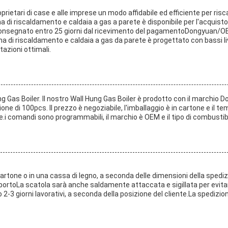
roprietari di case e alle imprese un modo affidabile ed efficiente per ris
a di riscaldamento e caldaia a gas a parete è disponibile per l'acquisto 
consegnato entro 25 giorni dal ricevimento del pagamentoDongyuan/OEM 
 di riscaldamento e caldaia a gas da parete è progettato con bassi livel
azioni ottimali.
g Gas Boiler. Il nostro Wall Hung Gas Boiler è prodotto con il marchio 
one di 100pcs. Il prezzo è negoziabile, l'imballaggio è in cartone e il t
e.i comandi sono programmabili, il marchio è OEM e il tipo di combustibi
cartone o in una cassa di legno, a seconda delle dimensioni della spediz
asportoLa scatola sarà anche saldamente attaccata e sigillata per evit
2-3 giorni lavorativi, a seconda della posizione del cliente.La spedizion