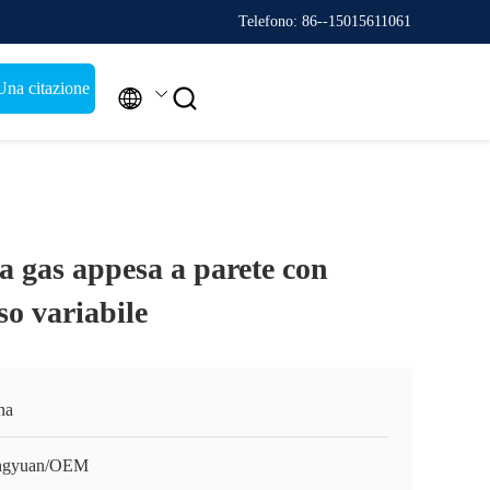
Telefono: 86--15015611061
Una citazione


a gas appesa a parete con
so variabile
na
ngyuan/OEM