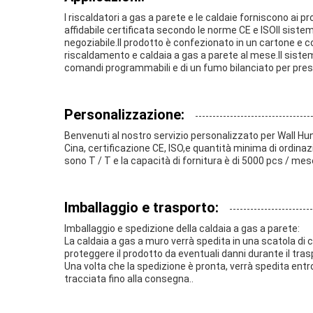
I riscaldatori a gas a parete e le caldaie forniscono ai p
affidabile certificata secondo le norme CE e ISOIl sistem
negoziabile.Il prodotto è confezionato in un cartone e 
riscaldamento e caldaia a gas a parete al mese.Il sistema
comandi programmabili e di un fumo bilanciato per prest
Personalizzazione:
Benvenuti al nostro servizio personalizzato per Wall Hun
Cina, certificazione CE, ISO,e quantità minima di ordinazi
sono T / T e la capacità di fornitura è di 5000 pcs / mes
Imballaggio e trasporto:
Imballaggio e spedizione della caldaia a gas a parete:
La caldaia a gas a muro verrà spedita in una scatola di 
proteggere il prodotto da eventuali danni durante il tr
Una volta che la spedizione è pronta, verrà spedita entro 
tracciata fino alla consegna..