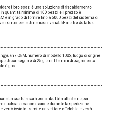
caldare i loro spazi.è una soluzione di riscaldamento
in quantità minima di 100 pezzi, e il prezzo è
è in grado di fornire fino a 5000 pezzi del sistema di
li di rumore e dimensioni variabiliÈ inoltre dotato di
Dongyuan / OEM, numero di modello 1002, luogo di origine
empo di consegna è di 25 giorni. I termini di pagamento
le è gas.
ione.La scatola sarà ben imbottita all'interno per
are qualsiasi manomissione durante la spedizione.
e verrà inviata tramite un vettore affidabile e verrà