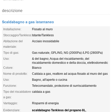
descrizione
Scaldabagno a gas istantaneo
Installazione:
Fissato al muro
Stoccaggio/Tankless:
Istante/Tankless
Abitazione del
Acciaio inossidabile
materiale:
Tipo di gas:
Gas naturale, GPL/NG, NG (2000Pa) /LPG (2800Pa)
Uso:
& del bagno; Acqua del riscaldamento, del
riscaldamento domestico e della doccia, elettrodomestic
Colore:
Bianco
Nome di prodotto:
Caldaia a gas, reattore ad acqua fissato al muro del gas
Uso:
Bagno, all'aperto o cucina
Funzione:
Telecomandato, protezione di surriscaldamento
Tipo del riscaldatore
caldaia a gas
a gas:
Vantaggio:
Risparmi di energia
scaldabagno Tankless del propano 8L
Evidenziare:
,