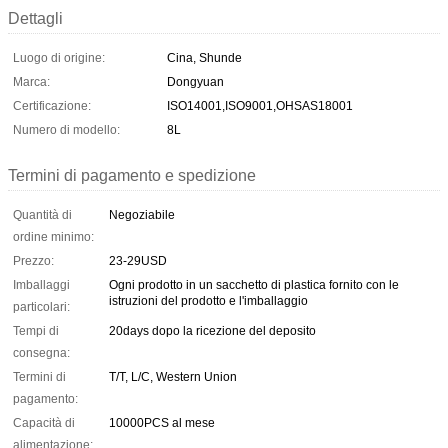
Dettagli
Luogo di origine:
Cina, Shunde
Marca:
Dongyuan
Certificazione:
ISO14001,ISO9001,OHSAS18001
Numero di modello:
8L
Termini di pagamento e spedizione
Quantità di
Negoziabile
ordine minimo:
Prezzo:
23-29USD
Imballaggi
Ogni prodotto in un sacchetto di plastica fornito con le
istruzioni del prodotto e l'imballaggio
particolari:
Tempi di
20days dopo la ricezione del deposito
consegna:
Termini di
T/T, L/C, Western Union
pagamento:
Capacità di
10000PCS al mese
alimentazione: