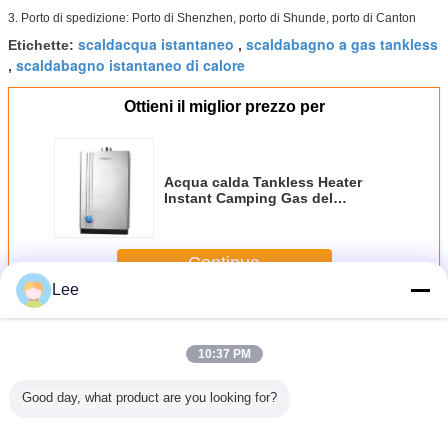
3. Porto di spedizione: Porto di Shenzhen, porto di Shunde, porto di Canton
scaldacqua istantaneo
scaldabagno a gas tankless
Etichette:
,
scaldabagno istantaneo di calore
,
Ottieni il miglior prezzo per
Acqua calda Tankless Heater
Instant Camping Gas del
propano 8L
Continua
Lee
Scaldabagno a gas istantaneo
Più
10:37 PM
Good day, what product are you looking for?
 a acqua
Tipo scaldabagno
acqua Tankless
esposizione
Tipo equi
tantaneo
a gas Tankless
Heater For
istantanea di
scaldab