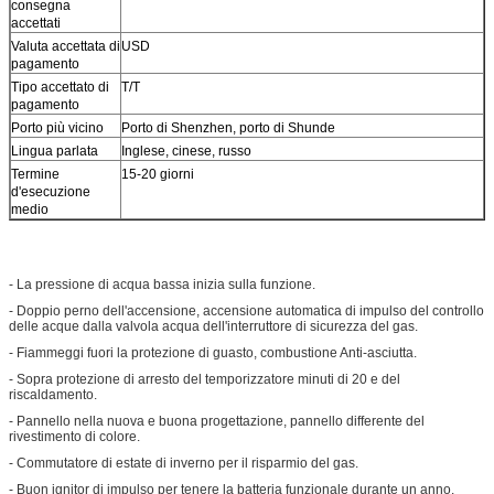
consegna
accettati
Valuta accettata di
USD
pagamento
Tipo accettato di
T/T
pagamento
Porto più vicino
Porto di Shenzhen, porto di Shunde
Lingua parlata
Inglese, cinese, russo
Termine
15-20 giorni
d'esecuzione
medio
- La pressione di acqua bassa inizia sulla funzione.
- Doppio perno dell'accensione, accensione automatica di impulso del controllo
delle acque dalla valvola acqua dell'interruttore di sicurezza del gas.
- Fiammeggi fuori la protezione di guasto, combustione Anti-asciutta.
- Sopra protezione di arresto del temporizzatore minuti di 20 e del
riscaldamento.
- Pannello nella nuova e buona progettazione, pannello differente del
rivestimento di colore.
- Commutatore di estate di inverno per il risparmio del gas.
- Buon ignitor di impulso per tenere la batteria funzionale durante un anno.