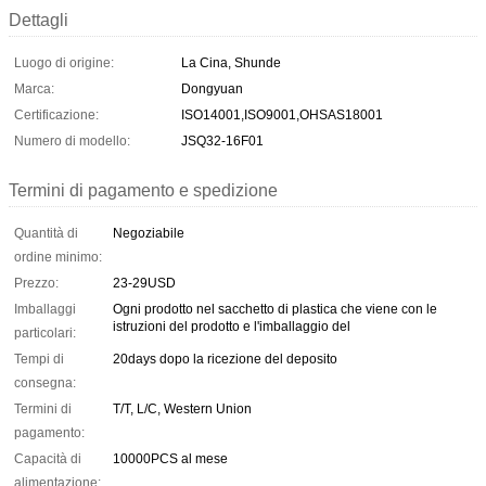
Dettagli
Luogo di origine:
La Cina, Shunde
Marca:
Dongyuan
Certificazione:
ISO14001,ISO9001,OHSAS18001
Numero di modello:
JSQ32-16F01
Termini di pagamento e spedizione
Quantità di
Negoziabile
ordine minimo:
Prezzo:
23-29USD
Imballaggi
Ogni prodotto nel sacchetto di plastica che viene con le
istruzioni del prodotto e l'imballaggio del
particolari:
Tempi di
20days dopo la ricezione del deposito
consegna:
Termini di
T/T, L/C, Western Union
pagamento:
Capacità di
10000PCS al mese
alimentazione: