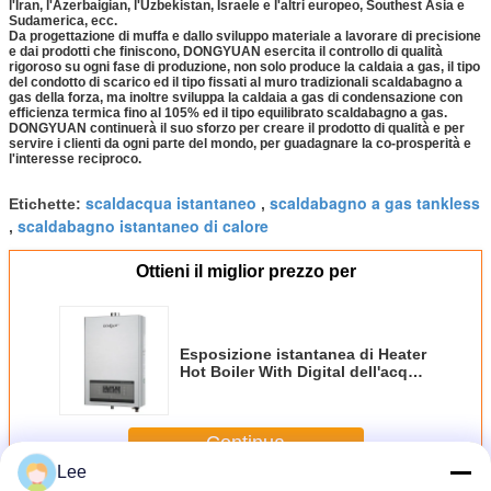
l'Iran, l'Azerbaigian, l'Uzbekistan, Israele e l'altri europeo, Southest Asia e
Sudamerica, ecc.
Da progettazione di muffa e dallo sviluppo materiale a lavorare di precisione
e dai prodotti che finiscono, DONGYUAN esercita il controllo di qualità
rigoroso su ogni fase di produzione, non solo produce la caldaia a gas, il tipo
del condotto di scarico ed il tipo fissati al muro tradizionali scaldabagno a
gas della forza, ma inoltre sviluppa la caldaia a gas di condensazione con
efficienza termica fino al 105% ed il tipo equilibrato scaldabagno a gas.
DONGYUAN continuerà il suo sforzo per creare il prodotto di qualità e per
servire i clienti da ogni parte del mondo, per guadagnare la co-prosperità e
l'interesse reciproco.
scaldacqua istantaneo
scaldabagno a gas tankless
Etichette:
,
scaldabagno istantaneo di calore
,
Ottieni il miglior prezzo per
Esposizione istantanea di Heater
Hot Boiler With Digital dell'acqua
del gas 16L
Continua
Lee