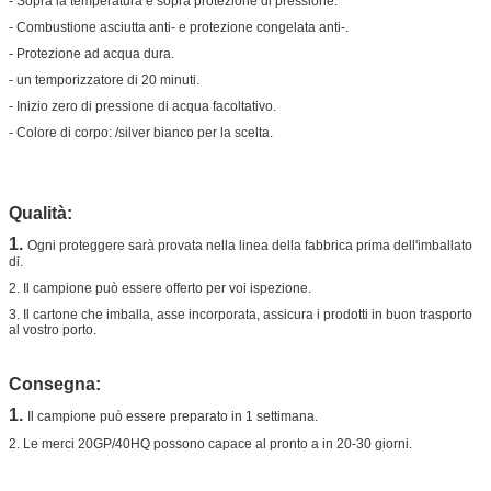
- Sopra la temperatura e sopra protezione di pressione.
- Combustione asciutta anti- e protezione congelata anti-.
- Protezione ad acqua dura.
- un temporizzatore di 20 minuti.
- Inizio zero di pressione di acqua facoltativo.
- Colore di corpo: /silver bianco per la scelta.
Qualità:
1.
Ogni proteggere sarà provata nella linea della fabbrica prima dell'imballato
di.
2. Il campione può essere offerto per voi ispezione.
3. Il cartone che imballa, asse incorporata, assicura i prodotti in buon trasporto
al vostro porto.
Consegna:
1.
Il campione può essere preparato in 1 settimana.
2. Le merci 20GP/40HQ possono capace al pronto a in 20-30 giorni.