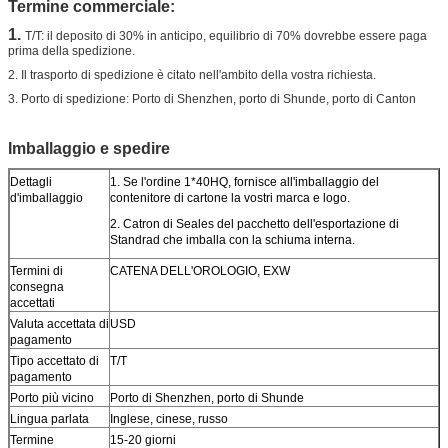
Termine commerciale:
1.
T/T: il deposito di 30% in anticipo, equilibrio di 70% dovrebbe essere paga
prima della spedizione.
2. Il trasporto di spedizione è citato nell'ambito della vostra richiesta.
3. Porto di spedizione: Porto di Shenzhen, porto di Shunde, porto di Canton
Imballaggio e spedire
Dettagli
1. Se l'ordine 1*40HQ, fornisce all'imballaggio del
d'imballaggio
contenitore di cartone la vostri marca e logo.
2. Catron di Seales del pacchetto dell'esportazione di
Standrad che imballa con la schiuma interna.
Termini di
CATENA DELL'OROLOGIO, EXW
consegna
accettati
Valuta accettata di
USD
pagamento
Tipo accettato di
T/T
pagamento
Porto più vicino
Porto di Shenzhen, porto di Shunde
Lingua parlata
Inglese, cinese, russo
Termine
15-20 giorni