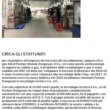
CIRCA GLI STATI UNITI
per rispondere all'esigenza del mercato del riscaldamento, apparecchi a
gas Ind di Foshan Shunde Dongyuan. Il Co., srl come parete professionale
ha appeso la caldaia a gas, il produttore dello scaldabagno a gas è stato
stabilito nel 2007 ed inizio per sviluppare il mercato d'oltremare dal 2010 ed
è stato riconosciuto come «impresa alta tecnologia della Cina» nel 2017. Ci
muoviamo verso la nuova fabbrica nel 2018 ed abbiamo nominato Foshan
Dongyuan la tecnologia termica Co., srl.
Con una superficie di 14.000 metri quadri, la tecnologia termica il Co., srl di
Foshan Dongyuan ha cinque linee di produzione completamente
automatiche con una capacità annuale di 500.000 pezzi, ha 8 ingegneri con
26 anni di esperienze di R & S. Con il gruppo potente ed abile del lavoro, la
produzione ed il controllo di qualità rigido, il successo di DONGYUAN per
ottenere bene il ISO9001, il certificato ISO14001, le nostre caldaie e la
vendita calda dello scaldabagno dappertutto, particolarmente in Russia,