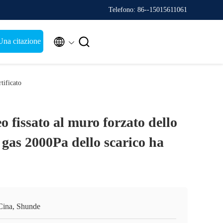
Telefono: 86--15015611061


Una citazione
tificato
o fissato al muro forzato dello
gas 2000Pa dello scarico ha
Cina, Shunde