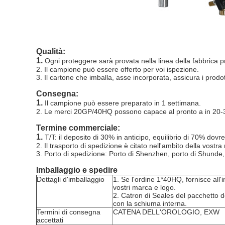
Qualità:
1.
Ogni proteggere sarà provata nella linea della fabbrica pr
2. Il campione può essere offerto per voi ispezione.
3. Il cartone che imballa, asse incorporata, assicura i prodot
Consegna:
1.
Il campione può essere preparato in 1 settimana.
2. Le merci 20GP/40HQ possono capace al pronto a in 20-3
Termine commerciale:
1.
T/T: il deposito di 30% in anticipo, equilibrio di 70% do
2. Il trasporto di spedizione è citato nell'ambito della vostra 
3. Porto di spedizione: Porto di Shenzhen, porto di Shunde,
Imballaggio e spedire
Dettagli d'imballaggio
1. Se l'ordine 1*40HQ, fornisce all'
vostri marca e logo.
2. Catron di Seales del pacchetto d
con la schiuma interna.
Termini di consegna
CATENA DELL'OROLOGIO, EXW
accettati