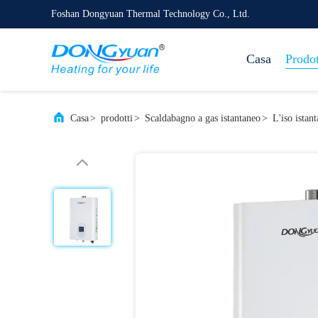
Foshan Dongyuan Thermal Technology Co., Ltd.
Casa
Prodot
Casa
>
prodotti
>
Scaldabagno a gas istantaneo
>
L'iso istan