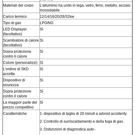
Materiali del corpo
L'alluminio ha unito in lega, vetro, ferro, metallo, acciaio
inossidabile
Carico termico
12/14/16/20/28/32kw
Tipo di gas
LPG/NG
LED Displayer
Sì
(facoltativo)
Scambiatore di calore
Sì
(facoltativo)
Sopra protezione
Sì
contro il calore
Colore (personalizzi)
Sì
L'ordine di SKD
Sì
accetta
Dispositivo di
Sì
sicurezza
Sopra protezione
Sì
contro il calore
La maggior parte del
Sì
prezzo competitivo
Caratteristiche
1. dispositivo di taglio di 20 minuti a advoid accidenty.
2. Controllo di surriscaldamento e della fuga di gas.
3. Disfunzioni di diagnostica auto-.