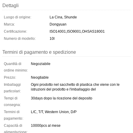
Dettagli
Luogo di origine:
La Cina, Shunde
Marca:
Dongyuan
Certificazione:
ISO14001,ISO9001,OHSAS18001
Numero di modello:
10l
Termini di pagamento e spedizione
Quantità di
Negoziabile
ordine minimo:
Prezzo:
Neogtiable
Imballaggi
Ogni prodotto nel sacchetto di plastica che viene con le
istruzioni del prodotto e l'imballaggio del
particolari:
Tempi di
30days dopo la ricezione del deposito
consegna:
Termini di
L/C, T/T, Western Union, D/P
pagamento:
Capacità di
10000pcs al mese
alimentazione: