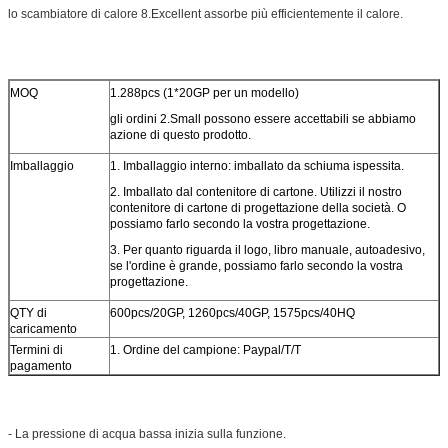
lo scambiatore di calore 8.Excellent assorbe più efficientemente il calore.
MOQ
1.288pcs (1*20GP per un modello)
gli ordini 2.Small possono essere accettabili se abbiamo
azione di questo prodotto.
Imballaggio
1. Imballaggio interno: imballato da schiuma ispessita.
2. Imballato dal contenitore di cartone. Utilizzi il nostro
contenitore di cartone di progettazione della società. O
possiamo farlo secondo la vostra progettazione.
3. Per quanto riguarda il logo, libro manuale, autoadesivo,
se l'ordine è grande, possiamo farlo secondo la vostra
progettazione.
QTY di
600pcs/20GP, 1260pcs/40GP, 1575pcs/40HQ
caricamento
Termini di
1. Ordine del campione: Paypal/T/T
pagamento
- La pressione di acqua bassa inizia sulla funzione.