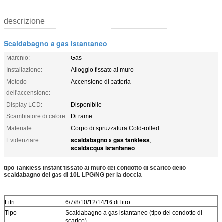
descrizione
Scaldabagno a gas istantaneo
Marchio:
Gas
Installazione:
Alloggio fissato al muro
Metodo
Accensione di batteria
dell'accensione:
Display LCD:
Disponibile
Scambiatore di calore:
Di rame
Materiale:
Corpo di spruzzatura Cold-rolled
scaldabagno a gas tankless
Evidenziare:
,
scaldacqua istantaneo
tipo Tankless lnstant fissato al muro del condotto di scarico dello
scaldabagno del gas di 10L LPG/NG per la doccia
Litri
6/7/8/10/12/14/16 di litro
Tipo
Scaldabagno a gas istantaneo (tipo del condotto di
scarico)